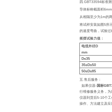
.GBT33594
四
标准测
6mm
导体标称截面积
1m
从相隔至少为
的
5
将试样安装如图
所
的速度弯曲，试验过
摇摆试验力值：
D
电缆外径
mm
D≤35
35≤D≤50
50≤D≤85
五.售后服务：
如果仪器-
国标GBT
行维修服务义务，为
仪器到货后5-10
操作、方法建立及应