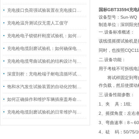
国标GBT33594
充电接口负荷强试验装置在充电接口质量控制中的核心地位
设备型号：Sun-WQ
充电枪温升测试仪无需人工值守
制造单位：深圳阳光
一.设备标准概述：
充电枪电子锁锁杆刚度试验机：如何防止锁杆弯曲变形？
该线缆摇摆试验机是
充电枪电缆刮磨试验机：如何确保电缆外皮耐磨性能精准检测？
CQC11
同时，也按照
.
二
设备功能：
充电枪电缆弯曲试验机的结构设计与性能特点分析
用于考核不可拆线电
深度剖析：充电枪端子耐电流循环试验机的工作原理
将试样固定到弯曲
作负载，然后使摆动
饱和水汽发生试验装置的自动化控制技术
.
三
设备性能参数：
如何正确操作和维护车辆插座盖寿命试验机以确保其性能和稳定性？
1
1
;
、夹
具：
组
充电枪电缆刮磨试验机的日常维护与故障排查
2
、摇摆角度：左右
3
8
6
、弯曲速率：
～
4
50/75/
、砝
码：