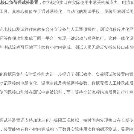
电接口负荷强试验装置
，作为模拟接口在实际使用中承受机械应力、电流
工具。其核心价值在于通过系统化、自动化的测试手段，显著压缩测试周
接口测试往往依赖多台分立设备与人工逐项操作，测试流程碎片化严
环等多项功能集成于同一平台，实现一键启动与顺序执行。这种一体化设
的测试流程可压缩至连续数小时内完成。测试人员无需反复拆装接口或切
据采集与实时监控能力进一步提升了测试效率。负荷强试验装置内置
动记录接触电阻变化、温度曲线及机械磨损参数。数据无需人工抄录或后
使问题接口能够在测试中途被识别，而非等待全部流程结束后再进行排查
验装置还支持加速老化与极限工况模拟，短时间内复现接口在长期使
，装置能够在数小时内完成相当于数月实际使用次数的循环测试，显著缩