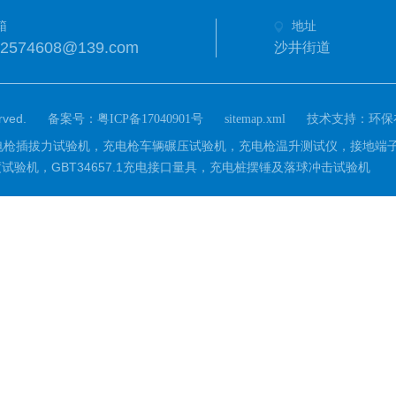
箱
地址
02574608@139.com
沙井街道
ved.
备案号：
技术支持：
粤ICP备17040901号
sitemap.xml
环保
m)主营：充电枪插拔力试验机，充电枪车辆碾压试验机，充电枪温升测试仪，
验机，GBT34657.1充电接口量具，充电桩摆锤及落球冲击试验机