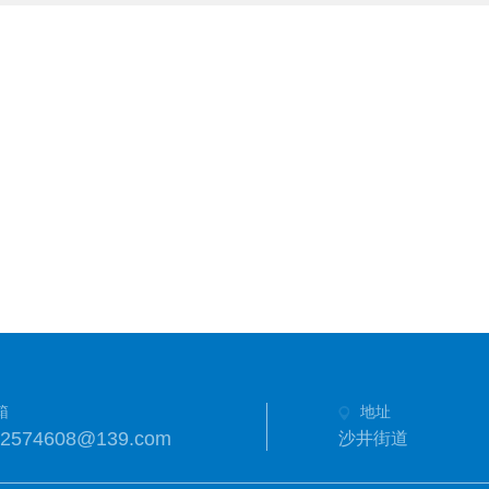
箱
地址
02574608@139.com
沙井街道